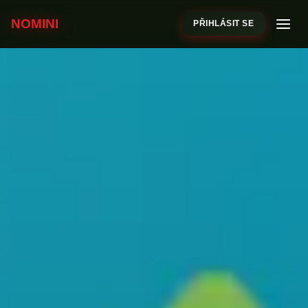
NOMINI
PŘIHLÁSIT SE