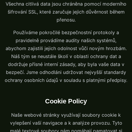
Všechna citlivá data jsou chráněna pomocí moderního
šifrování SSL, které zaručuje jejich důvěrnost během
přenosu.
Používáme pokročilé bezpečnostní protokoly a
pravidelně provádíme audity našich systémů,
abychom zajistili jejich odolnost vůči novým hrozbám.
Náš tým se neustále školí v oblasti ochrany dat a
dodržuje přísné interní zásady, aby byla vaše data v
bezpečí. Jsme odhodláni udržovat nejvyšší standardy
ochrany osobních údajů v souladu s platnými předpisy.
Cookie Policy
Naše webové stránky využívají soubory cookie k
vylepšení vaší navigace a k analýze provozu. Tyto
malé textové soubory nám pomáhají pamatovat si