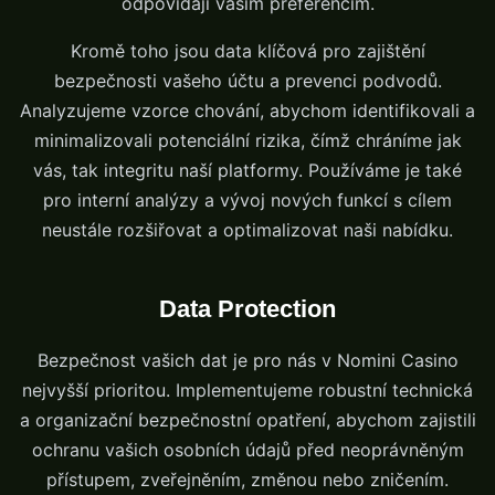
odpovídají vašim preferencím.
Kromě toho jsou data klíčová pro zajištění
bezpečnosti vašeho účtu a prevenci podvodů.
Analyzujeme vzorce chování, abychom identifikovali a
minimalizovali potenciální rizika, čímž chráníme jak
vás, tak integritu naší platformy. Používáme je také
pro interní analýzy a vývoj nových funkcí s cílem
neustále rozšiřovat a optimalizovat naši nabídku.
Data Protection
Bezpečnost vašich dat je pro nás v Nomini Casino
nejvyšší prioritou. Implementujeme robustní technická
a organizační bezpečnostní opatření, abychom zajistili
ochranu vašich osobních údajů před neoprávněným
přístupem, zveřejněním, změnou nebo zničením.