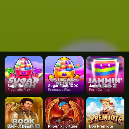
Sugar Rush
Sugar Rush 1000
Jammin' Jars 2
Pragmatic Play
Pragmatic Play
Push Gaming
Book of Dead
Phoenix Fortune
Don Premiote